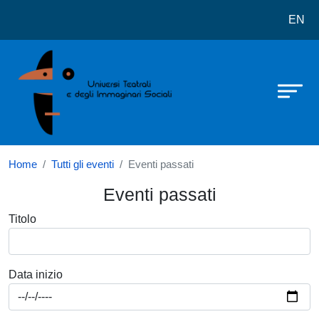
Centro internazionale di studi sulle 
Salta al contenuto principale
EN
Home
Tutti gli eventi
Eventi passati
Eventi passati
Titolo
Data inizio