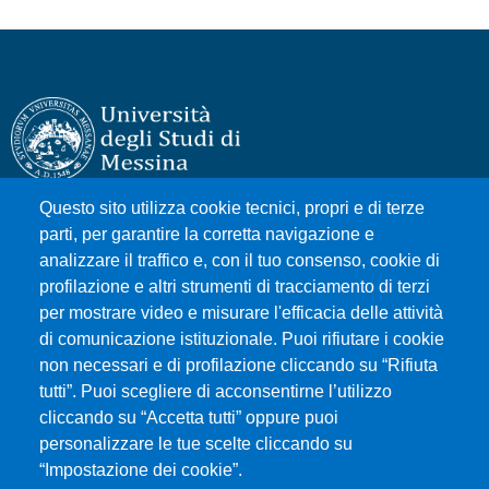
Questo sito utilizza cookie tecnici, propri e di terze
Università degli Studi di Messina
parti, per garantire la corretta navigazione e
Piazza Pugliatti, 1 - 98122 Messina
analizzare il traffico e, con il tuo consenso, cookie di
Cod. Fiscale 80004070837
profilazione e altri strumenti di tracciamento di terzi
P.IVA 00724160833
per mostrare video e misurare l'efficacia delle attività
Centralino: 090 676 1
di comunicazione istituzionale. Puoi rifiutare i cookie
non necessari e di profilazione cliccando su “Rifiuta
tutti”. Puoi scegliere di acconsentirne l’utilizzo
MENÙ SOCIAL
cliccando su “Accetta tutti” oppure puoi
personalizzare le tue scelte cliccando su
“Impostazione dei cookie”.
MENÙ FOOTER 1
Accessibilità