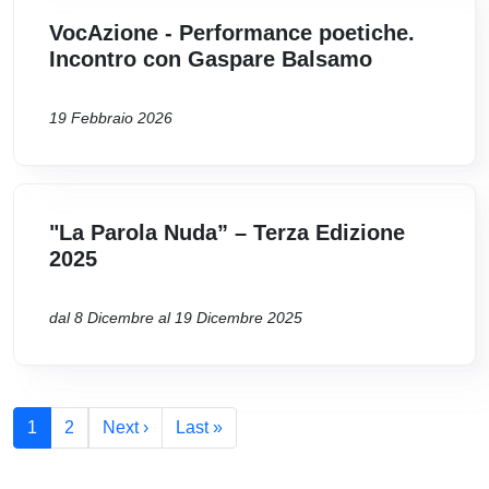
VocAzione - Performance poetiche.
Incontro con Gaspare Balsamo
19 Febbraio 2026
"La Parola Nuda” – Terza Edizione
2025
dal 8 Dicembre al 19 Dicembre 2025
Paginazione
Pagina successiva
Ultima pagina
1
2
Next ›
Last »