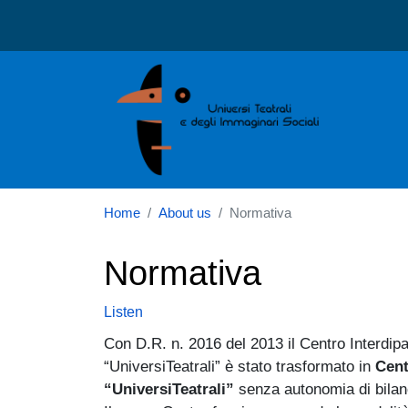
Centro internazionale di st
Home
About us
Normativa
Normativa
Listen
Con D.R. n. 2016 del 2013 il Centro Interdipa
“UniversiTeatrali” è stato trasformato in
Cent
“UniversiTeatrali”
senza autonomia di bilanci