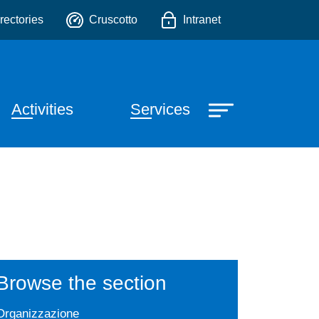
 universiteatrali
o
rectories
Cruscotto
Intranet
e principale
Activities
Services
Browse the section
Organizzazione