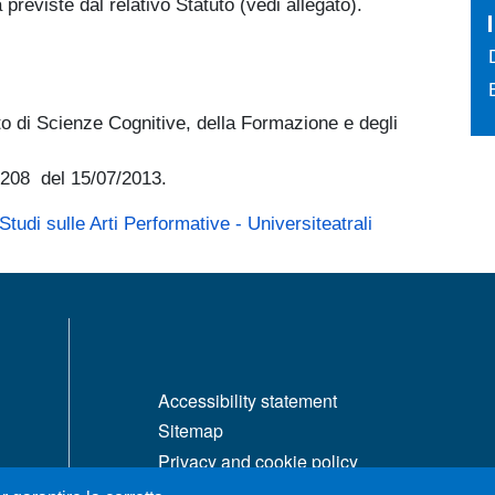
previste dal relativo Statuto (vedi allegato).
o di Scienze Cognitive, della Formazione e degli
 208 del 15/07/2013.
tudi sulle Arti Performative - Universiteatrali
MENÙ FOOTER 1
Accessibility statement
Sitemap
Privacy and cookie policy
Change your mind on cookies