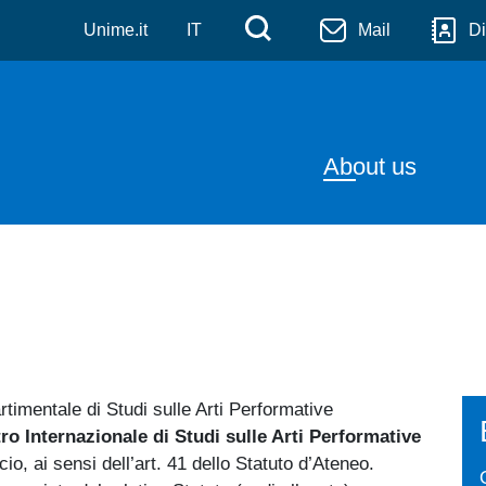
udi sulle arti performative
Skip to main content
Menù di servizi
Cerca
Unime.it
IT
Mail
Di
Navigazion
About us
rtimentale di Studi sulle Arti Performative
ro Internazionale di Studi sulle Arti Performative
o, ai sensi dell’art. 41 dello Statuto d’Ateneo.